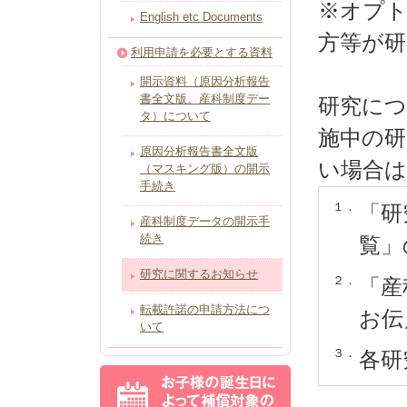
※オプト
English etc Documents
方等が研
利用申請を必要とする資料
開示資料（原因分析報告
書全文版、産科制度デー
研究に
タ）について
施中の研
原因分析報告書全文版
い場合は
（マスキング版）の開示
手続き
１．
「研
産科制度データの開示手
続き
覧」
研究に関するお知らせ
２．
「産
転載許諾の申請方法につ
お伝
いて
３．
各研