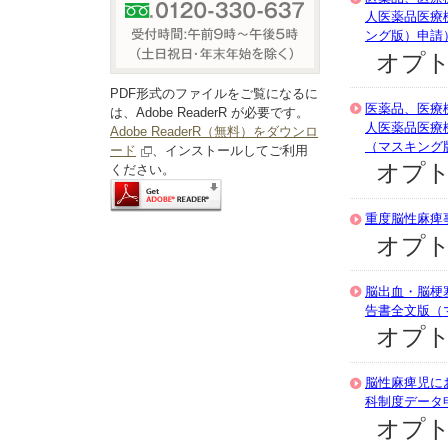
人医薬品医療
ング版）申請
オプト
PDF形式のファイルをご覧になるに
医薬品、医療
は、Adobe ReaderR が必要です。
人医薬品医療
Adobe ReaderR（無料）をダウンロ
（マスキング
ード
、インストールしてご利用
オプト
ください。
重度脳性麻痺
オプト
脳出血・脳梗
告書全文版（
オプト
脳性麻痺児に
科制度データ
オプト