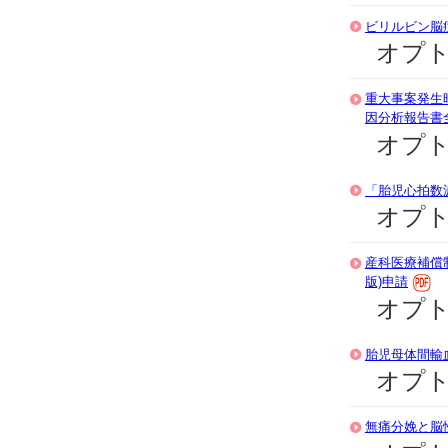
ビリルビン脳
オプト
重大事案発生
因分析報告書
オプト
「胎児心拍数
オプトア
産科医療補償
版)申請
オプト
胎児母体間輸
オプト
無痛分娩と脳