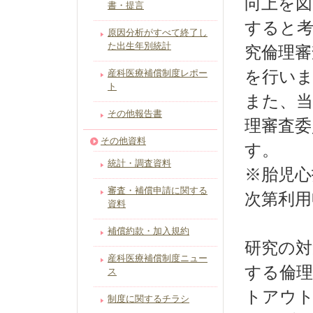
向上を図
書・提言
すると考
原因分析がすべて終了し
た出生年別統計
究倫理審
産科医療補償制度レポー
を行いま
ト
また、当
その他報告書
理審査委
その他資料
す。
統計・調査資料
※胎児心
審査・補償申請に関する
次第利用
資料
補償約款・加入規約
研究の対
産科医療補償制度ニュー
する倫理
ス
トアウ
制度に関するチラシ